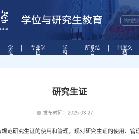
学
专业学
学
所系结
制度文
位
位
科
合
档
研究生证
发布时间：2025-03-27
为规范研究生证的使用和管理，现对研究生证的使用、管