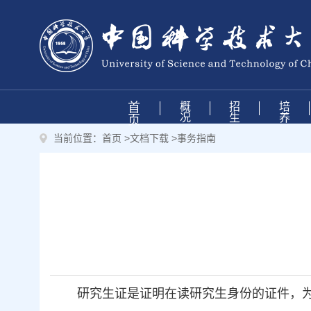
首
概
招
培
况
生
养
页
当前位置：
首页
>
文档下载
>
事务指南
研究生证是证明在读研究生身份的证件，