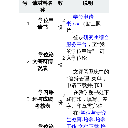
号
请材料名
数
说明
称
学位申请
学位申
2
1
书.doc
（贴上照
请书
份
片）
登录
研究生综合
服务平台
，至“我
的学位申请”，进
学位论
2
入学位论
2
文答辩情
份
况表
文评阅系统中的
“答辩管理”菜单，
申请下载并打印
学习课
在教学秘书处
下
2
3
程与成绩
载打印，填写、签
份
考核表
字、印章需完整
在“
学位与研究
生教育-培养-培养
学位论
工作-文档下载-培