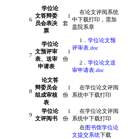
学位论
在论文评阅系统
文答辩委
1
6
中下载打印，需加
员会表决
套
盖院系章
票
1．
学位论文预
学位论
评审表.doc
文预评审
1
7
表、送审
份
2．
学位论文送
申请表
审申请表.doc
论文答
辩委员会
1
在学位论文评阅
8
组成审核
份
系统中下载打印
表
学位论
1
在学位论文评阅
9
文评阅书
份
系统中下载打印
在
图书馆学位论
文提交系统
下载