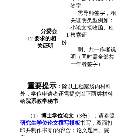
签字
需导师签字，相
关证明类型例如：
小论文接收函
、EI
分委会
1
检索证
12
要求的相
份
关证明
明、共一作者说
明
（同时需全部共
一作者签字）
重要提示
：
除以上档案袋内材料
外，学位申请者还需提交以下两类材料
给
院系教学秘书
：
（1）
博士学位论文
（3份）：请参照
研究生学位论文撰写模板
书写，双面打
印并制作书脊(内容含：论文题目、院