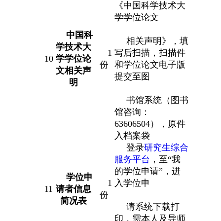
《中国科学技术大
学学位论文
中国科
相关声明》，填
学技术大
1
写后扫描，扫描件
10
学学位论
份
和学位论文电子版
文相关声
提交至图
明
书馆系统（图书
馆咨询：
63606504），原件
入档案袋
登录
研究生综合
服务平台
，至“我
的学位申请”，进
学位申
1
入学位申
11
请者信息
份
简况表
请系统下载打
印，需本人及导师