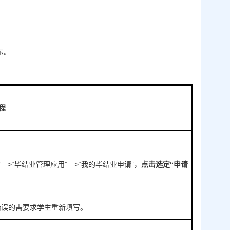
示。
程
—>“学籍”—>“毕结业管理应用”—>“我的毕结业申请”，
点击选定“申请
错误的需要求学生重新填写。