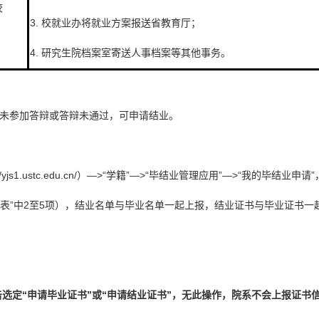
校
3. 校就业办将就业方案报送省教育厅；
4. 研究生院档案室寄送人事档案等其他事务。
未参加答辩或答辩未通过，可申请结业。
js1.ustc.edu.cn/）—>“学籍”—>“毕结业管理应用”—>“我的毕结业申请”
安排表”中2至5项），结业名单与毕业名单一起上报，结业证书与毕业证书一
击选定“申请毕业证书”或“申请结业证书”，无此操作，院系不会上报证书