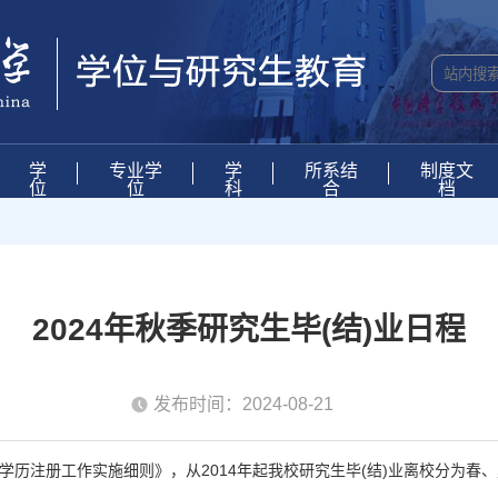
学
专业学
学
所系结
制度文
位
位
科
合
档
2024年秋季研究生毕(结)业日程
发布时间：2024-08-21
历注册工作实施细则》，从2014年起我校研究生毕(结)业离校分为春、