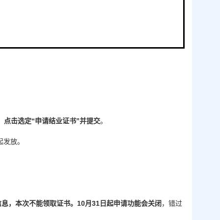
，
点击选定“申请结业证书”并提交
。
起发放。
信息，本次不能领取证书。
10
月
3
1日起申请功能会关闭
，错过