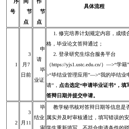
序
间
作
具体流程
号
节
节
点
点
1. 修完培养计划规定内容，成绩
格，毕业论文答辩通过；
申
3
2. 登录研究生综合服务平台
请
1
月7
（https://yjs1.ustc.edu.cn/）—>“学
毕
日前
>“毕结业管理应用”—>“我的毕结业
业证
请”，
点击选定“申请毕业证书”
，填
答辩日期并提交申请。
毕
教学秘书核对答辩日期等信息是
3
结业
属实并及时审核通过，填写错误的
2
月11
审
学生重新填写，不符合申请条件的