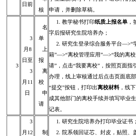
日前
核
申请，并删除草稿。
1. 教学秘书打印
纸质上报名单
，
名
字后报研究生院培养办；
3
单
2. 研究生登录综合服务平台—>“
月8
上
籍”—>“离校管理应用”—>“我的离
日至
报
3
请”，点击“我要离校”，按照页面指
3
离
办理，线上审核通过后点击页面底
月11
校
“提交”按钮，打印出
离校
材料
，线下
日
申
成其他部门的离校手续并填写毕业
请
记表。
3
1. 研究生院培养办打印毕业证书
月12
制
2. 院系领回证芯、封皮，贴照、