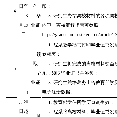
日至
作
印；
4
3
毕
3. 研究生办结离校材料的各项离
月19
业证
内容，离校流程指南可参照
日
https://gradschool.ustc.edu.cn/article/
1. 院系教学秘书打印毕业证书发
领
签领表；
取
2. 研究生将完成的离校材料交至
5
毕
系，领取毕业证书并签领；
业证
3. 研究生院培养办上传教育部学
电子注册数据。
3
月20
1. 教育部学信网学历查询生效；
日起
2. 院系将离校材料、毕业证书发
其